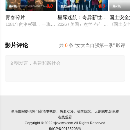
8.0
9.0
第2集
更新至03集
第7集
青春碎片
星际迷航：奇异新世界 第四季
国土安全
1981年的洛杉矶 ，一班精英名校的高中生原本过住灿烂生活
2026 / 美国 / ,杰丝·布什,克里斯
《国土安全
影片评论
共
0
条 “女大当自强第一季” 影评
星辰影院
提供热门高清电视剧、热血动漫、搞笑综艺、无删减电影免费
在线观看
Copyright © 2022 sjzwsxs.com All Rights Reserved
豫ICP备90135208号