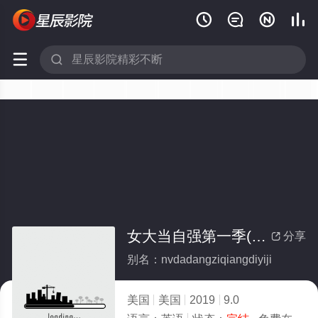






女大当自强第一季(全集)
分享

别名：nvdadangziqiangdiyiji
美国
美国
2019
9.0