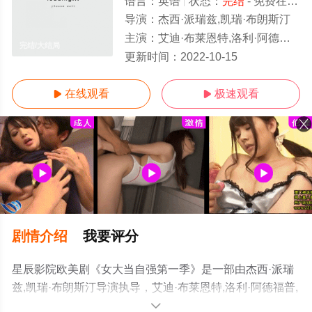
语言：
英语
状态：
完结
- 免费在线观看
导演：
杰西·派瑞兹,凯瑞·布朗斯汀
主演：
艾迪·布莱恩特,洛利·阿德福普,达娜·米利肯,约翰·卡梅隆·米切尔,朱丽亚·斯维尼,莱斯利·
完结/大结局
更新时间：
2022-10-15
在线观看
极速观看


剧情介绍
我要评分
星辰影院欧美剧《女大当自强第一季》是一部由杰西·派瑞
兹,凯瑞·布朗斯汀导演执导，艾迪·布莱恩特,洛利·阿德福普,
达娜·米利肯,约翰·卡梅隆·米切尔,朱丽亚·斯维尼,莱斯利·格
