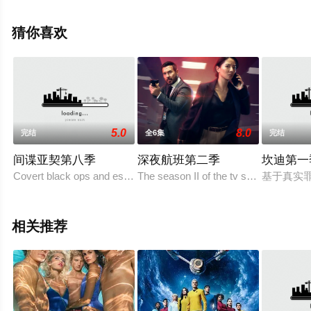
罗斯曼,迈克·布雷克菲尔
德,Luka,Jones,Ian,Owens,Sean,G.,Tarjoto,汤米·斯尼德
猜你喜欢
尔,Daniel,Vasic等明星精彩演绎的美国电视剧，大结局剧情
已揭晓（完结），手机免费观看高清未删减完整版电视剧
全集就来星辰影视，更多相关信息可移步至豆瓣电视剧、
电视猫或剧情网等平台了解。
5.0
8.0
完结
全6集
完结
间谍亚契第八季
深夜航班第二季
坎迪第一
Covert black ops and espionage take a back seat to zany per
The season II of the tv series RED EYE
基于真实罪案
相关推荐