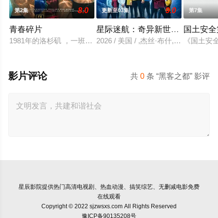
8.0
9.0
第2集
更新至03集
第7集
青春碎片
星际迷航：奇异新世界 第四季
国土安全
1981年的洛杉矶 ，一班精英名校的高中生原本过住灿烂生活
2026 / 美国 / ,杰丝·布什,克里斯
《国土安全
影片评论
共
0
条 “黑客之都” 影评
星辰影院
提供热门高清电视剧、热血动漫、搞笑综艺、无删减电影免费
在线观看
Copyright © 2022 sjzwsxs.com All Rights Reserved
豫ICP备90135208号