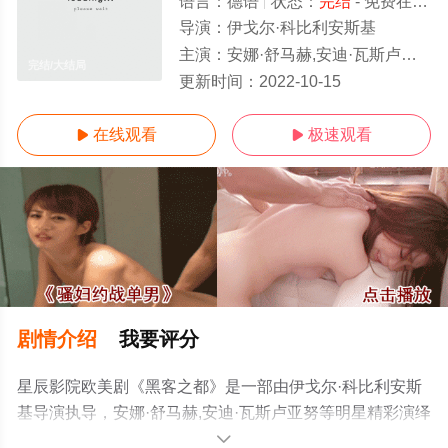
语言：
德语
状态：
完结
- 免费在线观看
导演：
伊戈尔·科比利安斯基
主演：
安娜·舒马赫,安迪·瓦斯卢亚努
完结/大结局
更新时间：
2022-10-15
在线观看
极速观看


剧情介绍
我要评分
星辰影院欧美剧《黑客之都》是一部由伊戈尔·科比利安斯
基导演执导，安娜·舒马赫,安迪·瓦斯卢亚努等明星精彩演绎
的德国电视剧，大结局剧情已揭晓（完结），手机免费观
