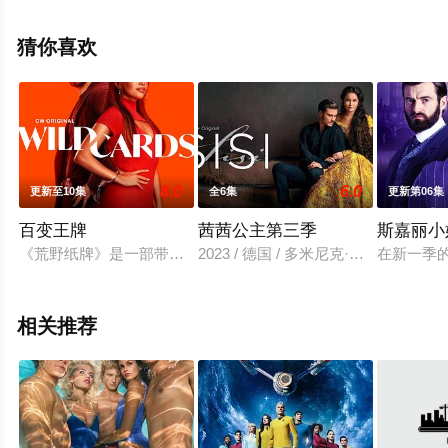
看高清未删减完整版电视剧全集就来星辰影视，更多相关
信息可移步至豆瓣电视剧、电视猫或剧情网等平台了解。
猜你喜欢
8.0
6.0
更新至10集
全6集
更新第06集
百变王牌
茜茜公主第三季
斯嘉丽小
《荒野纸牌》是一部带有喜剧色彩的破案剧，讲述了一个粗暴、爱
2023 / 德国 / 多米尼克·德文波特,雅
在新一季
相关推荐