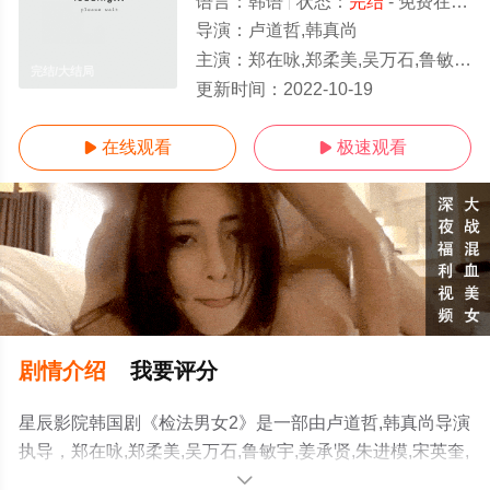
语言：
韩语
状态：
完结
- 免费在线观看
导演：
卢道哲,韩真尚
主演：
郑在咏,郑柔美,吴万石,鲁敏宇,姜承贤,朱进模,宋英奎,高圭弼,卢·苏珊娜,安锡焕,李东国,
完结/大结局
更新时间：
2022-10-19
在线观看
极速观看


剧情介绍
我要评分
星辰影院韩国剧《检法男女2》是一部由卢道哲,韩真尚导演
执导，郑在咏,郑柔美,吴万石,鲁敏宇,姜承贤,朱进模,宋英奎,
高圭弼,卢·苏珊娜,安锡焕,李东国,朴俊奎,朴熙真,金英熊,金
