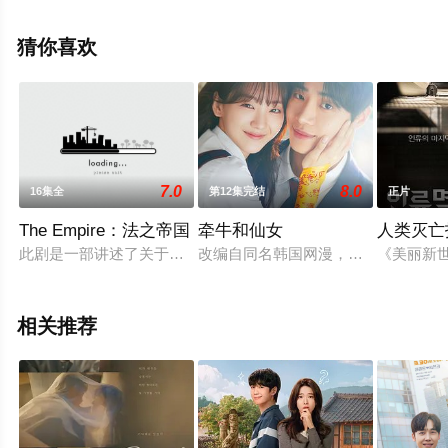
基茂,闵弼准,金大凌,朴恩硕,崔圭换,全国焕,金道贤,洪瑞俊,
朴健洛,玉曳璘,金尚均,金熙昌,孙荣顺,李彩恩等明星精彩演
猜你喜欢
绎的韩国电视剧，大结局剧情已揭晓（完结），手机免费
观看高清未删减完整版电视剧全集就来星辰影视，更多相
关信息可移步至豆瓣电视剧、电视猫或剧情网等平台了
解。
7.0
8.0
16集全
第12集完结
正片
The Empire：法之帝国
牵牛和仙女
人类灭亡
此剧是一部讲述了关于梦想世袭的韩国最高法官贵族们丑陋丑闻
改编自同名韩国网漫，命中注定早亡的
《美丽新
相关推荐