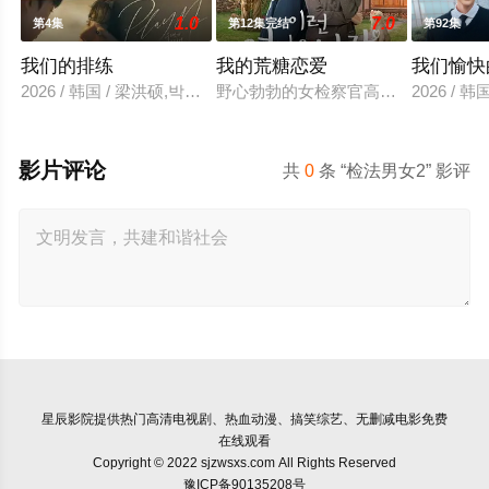
1.0
7.0
第4集
第12集完结
第92集
我们的排练
我的荒糖恋爱
我们愉快
2026 / 韩国 / 梁洪硕,박성현
野心勃勃的女检察官高恩世（贺营 饰
2026 /
影片评论
共
0
条 “检法男女2” 影评
星辰影院
提供热门高清电视剧、热血动漫、搞笑综艺、无删减电影免费
在线观看
Copyright © 2022 sjzwsxs.com All Rights Reserved
豫ICP备90135208号