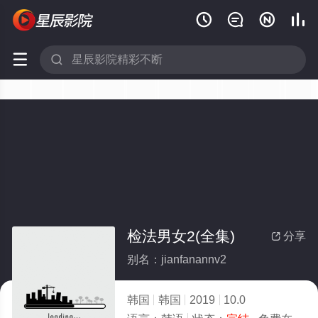






检法男女2(全集)
分享

别名：jianfanannv2
韩国
韩国
2019
10.0