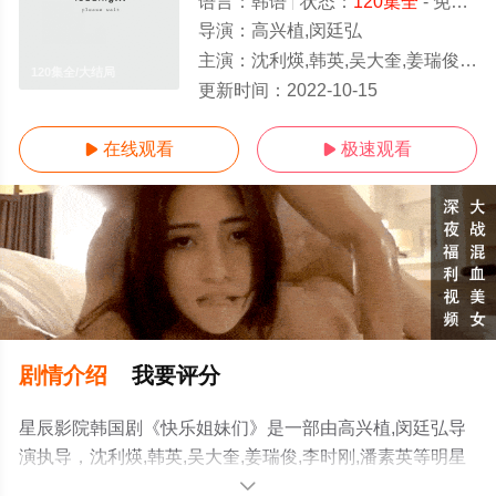
语言：
韩语
状态：
120集全
- 免费在线观看
导演：
高兴植,闵廷弘
主演：
沈利煐,韩英,吴大奎,姜瑞俊,李时刚,潘素英
120集全/大结局
更新时间：
2022-10-15
在线观看
极速观看


剧情介绍
我要评分
星辰影院韩国剧《快乐姐妹们》是一部由高兴植,闵廷弘导
演执导，沈利煐,韩英,吴大奎,姜瑞俊,李时刚,潘素英等明星
精彩演绎的韩国电视剧，大结局剧情已揭晓（120集全），
