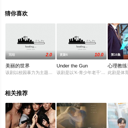
手机免费观看高清未删减完整版电视剧全集就来星辰影
视，更多相关信息可移步至豆瓣电视剧、电视猫或剧情网
猜你喜欢
等平台了解。
2.0
10.0
完结
更新6
第16集
美丽的世界
Under the Gun
心理教练
该剧以校园暴力为主题，讲述因校园暴力而站在生死边缘的儿子
该剧是以'K-青少年老千'为主题的
此剧是体
相关推荐