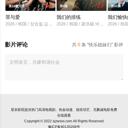
3.0
1.0
第10集完结
第4集
第92集
罪与爱
我们的排练
我们愉快
2026 / 韩国 / 정명철,김성혁,金贤叙,정현웅
2026 / 韩国 / 梁洪硕,박성현
2026 /
影片评论
共
0
条 “快乐姐妹们” 影评
星辰影院
提供热门高清电视剧、热血动漫、搞笑综艺、无删减电影免费
在线观看
Copyright © 2022 sjzwsxs.com All Rights Reserved
豫ICP备90135208号