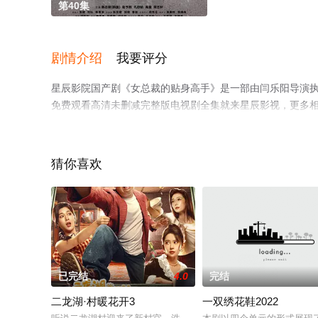
第40集
剧情介绍
我要评分
星辰影院国产剧《女总裁的贴身高手》是一部由闫乐阳导演执
免费观看高清未删减完整版电视剧全集就来星辰影视，更多
猜你喜欢
已完结
4.0
完结
二龙湖·村暖花开3
一双绣花鞋2022