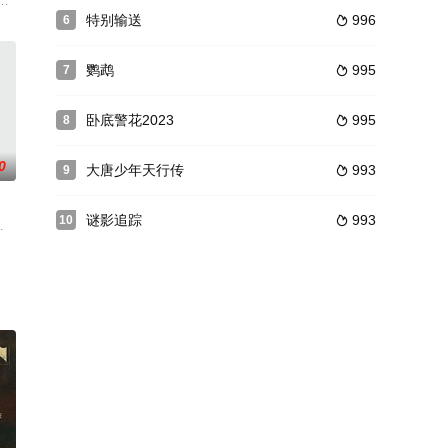
村里遭遇种种恐怖离奇事件
，和酷爱音乐的陆徵成为了同桌，她的生活也因此发生了翻天覆地
欢愉，换走了自己一生的命运，从此历经波澜壮阔，随他一场悲欢离合。为守
特别输送
996
6

鹦鹉
995
7

卧底警花2023
995
8

0
大唐少年天行传
993
9

谜影追踪
993
10

揭开一桩桩离奇悬案：双
关重要的一步，直到她遇见了名为凯文（陈伟霆 饰）的男子，
严若曦,赫楚