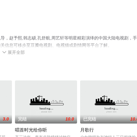
导，赵予熙,韩志硕,孔舒航,周艺轩等明星精彩演绎的中国大陆电视剧，
相关信息可移步至豆瓣电视剧、电视猫或剧情网等平台了解。
展开全部

3.0
完结
10.0
已完结
10.
唱首时光给你听
月歌行