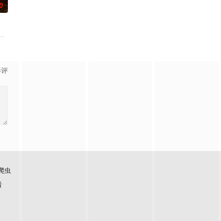
0
门诸人共赴冒险奇局。一
自己 的超凡的智慧与过人的勇气，屡破奇案、勇 擒元凶的故
辉，大平王朝有史以来个以女子进士科三元及第入翰林院的奇女子。十年前的
影评
爬虫
看