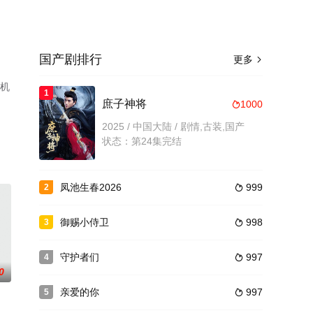
国产剧排行
更多

手机
1
庶子神将
1000

2025 / 中国大陆 / 剧情,古装,国产
状态：第24集完结
凤池生春2026
999
2

御赐小侍卫
998
3

守护者们
997
4

0
亲爱的你
997
5
