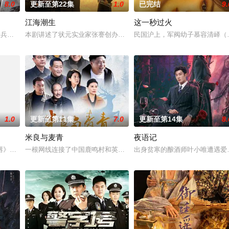
8.0
更新至第22集
1.0
已完结
9.
江海潮生
这一秒过火
“江逾白，我喜欢你，哲学和生物学意义上的喜欢。”那个夜晚，他
军步兵学院联合举办的小型军事演习中，郭子剑因不满演习流于形式，假传指令要
本剧讲述了状元实业家张謇创办大生企业，实业报国的故事。甲午战
民国沪上，军阀幼子慕容清峄（
1.0
更新至第11集
7.0
更新至第14集
8.
米良与麦青
夜语记
业挑战与境外竞争，通过创新实践实现本土设计理念突破的故事。
唇》。藤墨与伍十弦因一场乌龙“神药”事件相遇，在成人用品店与酒吧的霓虹外
一根网线连接了中国鹿鸣村和英国牛津，麦香通过视频向米良宣告：
出身贫寒的酿酒师叶小唯遭遇爱