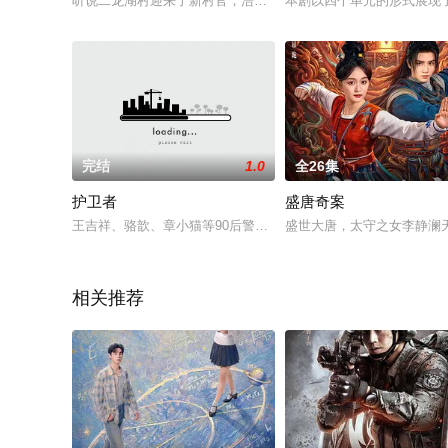
听说二龙湖村迎来了新村官，浩哥事业遭遇史诗级滑铁卢，情感
本剧以四个单元的形式展现
完结
1.0
全26集
护卫者
盛唐奇案
王吉祥、骆歆、章小猫等90后警校毕业后分到甬城新桥派出所。
盛世大唐，太守之女李静澜
相关推荐