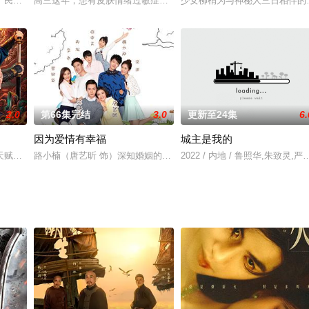
又遇新危机！全新爆笑故事即将解锁
了民国时期警官乔恒来到闹鬼的平和村调查绣花鞋杀人案件的始末，乔恒在平和
高三这年，患有皮肤情绪过敏症的杜小雨转学到了定海中学高三二班
少女柳梢为与神秘人三日相伴的
2.0
第66集完结
3.0
更新至24集
6.
因为爱情有幸福
城主是我的
骆歆出警时大意致使智障女孩意外死亡，被判入狱2年。派出所陷入
天赋异禀，擅验尸断案，与神秘“鬼探”决明、武艺高强的捕快苏御安联手追凶，
路小楠（唐艺昕 饰）深知婚姻的凶险，因此不敢轻易踏出那人生中至
2022 / 内地 / 鲁照华,朱致灵,