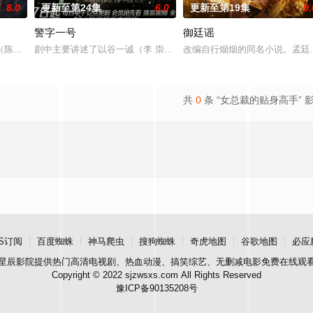
8.0
更新至第24集
6.0
更新至第19集
9.
警字一号
御廷谣
钞货币。根据党中央指示，高景波、徐邵梁、孙希光和黄鹰等人开始
陈伟霆 饰）与吴老狗（曾舜晞 饰）强强联手，携手霍仙姑（陈瑶 饰）与九
剧中主要讲述了以谷一诚（李 崇霄饰演）为代表的冀北市公安刑警用
改编自行烟烟的同名小说。孟廷
共
0
条 “女总裁的贴身高手” 
S订阅
百度蜘蛛
神马爬虫
搜狗蜘蛛
奇虎地图
谷歌地图
必应
星辰影院
提供热门高清电视剧、热血动漫、搞笑综艺、无删减电影免费在线观
Copyright © 2022 sjzwsxs.com All Rights Reserved
豫ICP备90135208号