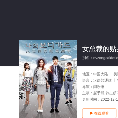
女总裁的贴
别名：nvzongcaidetie
地区：
中国大陆
类
语言：
汉语普通话
导演：
闫乐阳
主演：
赵予熙,韩志硕
更新时间：
2022-12-
在线观看
