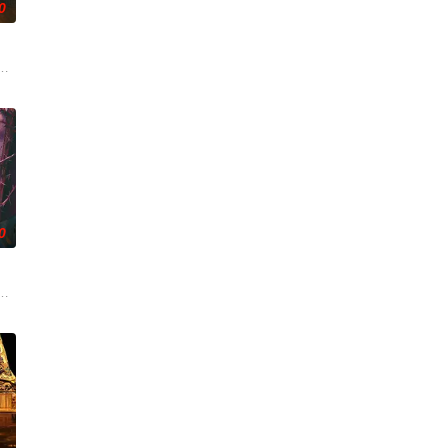
0
求真打实抗，虽引发哗然
争后，国家蒙羞，张謇虽高中状元，却渴望寻求强国之路。他毅然
张凌赫 饰）因被抱错而受尽养父虐待，少年出逃时被任素素（王楚然 饰）所
0
衣下展开相互救赎的故事
婚不结了。鹿鸣村开了锅，村民大骂麦香是叛徒。麦香是婚前体检
人程桉、恩师林晚媚的双重背叛。她从恨意中涅槃重生，借私生女桑落的身份