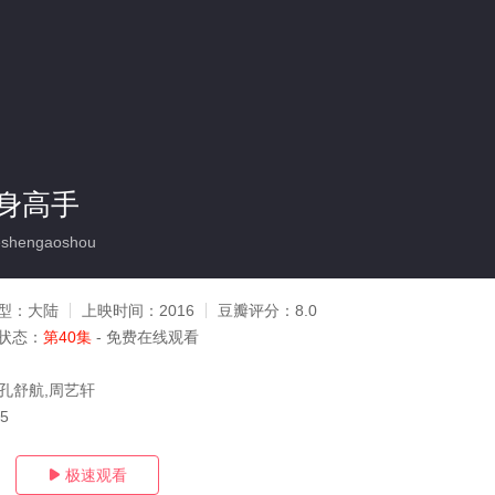
身高手
shengaoshou
型：
大陆
上映时间：
2016
豆瓣评分：
8.0
状态：
第40集
- 免费在线观看
,孔舒航,周艺轩
15
极速观看
