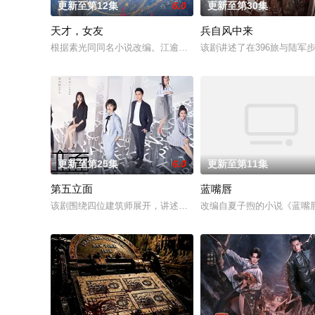
更新至第12集
6.0
更新至第30集
天才，女友
兵自风中来
根据素光同同名小说改编。江逾白长大以后，林知夏忽然对他说：
该剧讲述了在396旅与陆
更新至第25集
6.0
更新至第11集
第五立面
蓝嘴唇
该剧围绕四位建筑师展开，讲述了他们在中意合作项目中面对专
改编自夏子煦的小说《蓝嘴