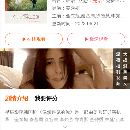
语言：
韩语
状态：
完结
- 免费在线观看
导演：
姜秀妍
主演：
金东旭,秦基周,徐智慧,李知贤,郑嘉熙,金钟秀,朱延宇,李元郑,李圭会,张锡元,金正英,郑信
完结/大结局
更新时间：
2023-06-21
在线观看
极速观看


剧情介绍
我要评分
星辰影院韩国剧《偶然遇见的你》是一部由姜秀妍导演执
导，金东旭,秦基周,徐智慧,李知贤,郑嘉熙,金钟秀,朱延宇,李
元郑,李圭会,张锡元,金正英,郑信惠,郑在光,林钟允,朴修荣,
