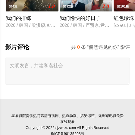
1.0
7.0
第4集
第92集
第101集
我们的排练
我们愉快的好日子
红色珍珠
2026 / 韩国 / 梁洪硕,박성현
2026 / 韩国 / 严贤京,尹仲勋,申
[스포티비뉴
影片评论
共
0
条 “偶然遇见的你” 影评
星辰影院
提供热门高清电视剧、热血动漫、搞笑综艺、无删减电影免费
在线观看
Copyright © 2022 sjzwsxs.com All Rights Reserved
豫ICP备90135208号