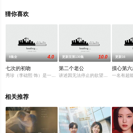
崔英佑,金惠恩,权昭贤,金艺智,池慧媛等明星精彩演绎的韩
国电视剧，大结局剧情已揭晓（完结），手机免费观看高
猜你喜欢
清未删减完整版电视剧全集就来星辰影视，更多相关信息
可移步至豆瓣电视剧、电视猫或剧情网等平台了解。
4.0
10.0
8集全
更新至第130集
更新16
七次的初吻
第二个老公
摸心第六
秀珍（李础熙 饰）是一个乐观善良的姑娘，在免税店工作的她
讲述因无法停止的欲望造成悲剧、无
一名有超
相关推荐