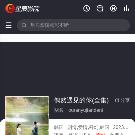






偶然遇见的你(全集)
分享

别名：ouranyujiandeni
韩国
剧情,爱情,科幻,韩国
2023
7.0