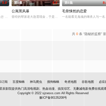
5.0
第8集
6.0
第6集
9.
公寓黑风暴
毛骨悚然的恋爱
实情况的人是一名少女和一个记者。拥有强力神技的少女和透彻正义
은 OSEN에 “하니가 KBS2 새 주말 드라마 ‘사랑이 온다’ 출연을 검토
曾经的帮派老大急需现金，于是和有志成为律师的同伴合作，打算窃
一名能看见鬼魂的继承人与一名
共
0
条 “隐秘的监察” 
S订阅
百度蜘蛛
神马爬虫
搜狗蜘蛛
奇虎地图
谷歌地图
必应
星辰影院
提供热门高清电视剧、热血动漫、搞笑综艺、无删减电影免费在线观
Copyright © 2022 sjzwsxs.com All Rights Reserved
豫ICP备90135208号