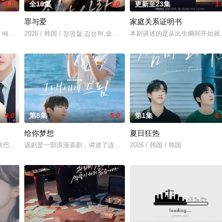
4.0
全10集
3.0
更新至23集
1.
罪与爱
家庭关系证明书
尹多勋,文喜京,李商淑,郑孝彬,李家豪,郑永琡
 배우 박진희가 본격 컴백 활동에 나선다. 7일 스포티비뉴스 취재에 따르면, 
2026 / 韩国 / 정명철,김성혁,金贤叙,정현웅
本剧讲述的是从出生瞬间开始就
9.0
第8集
5.0
第1集
6.
给你梦想
夏日狂热
）究竟藏身何方？他和郑智安（金慧峻 饰）将如何联手反击？一
欧巴是偶像》，是一部浪漫喜剧。讲述进入由前偶像兼CEO李灿领导的公司工
该剧是一部浪漫喜剧，讲述了连一个梦想都无所畏惧的十几岁，被现
2026 / 韩国 / 韩国