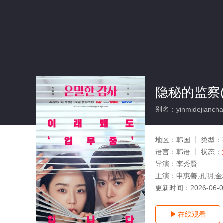
隐秘的监察(
别名：yinmidejiancha
地区：
韩国
类型：
语言：
韩语
状态：
导演：
李秀賢
主演：
申惠善,孔明,
更新时间：
2026-06-
在线观看
