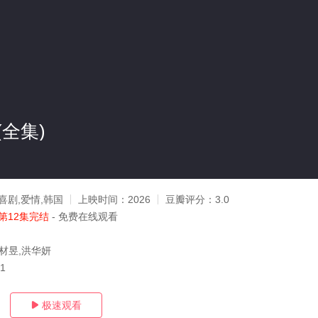
全集)
喜剧,爱情,韩国
上映时间：
2026
豆瓣评分：
3.0
第12集完结
- 免费在线观看
金材昱,洪华妍
01
极速观看
