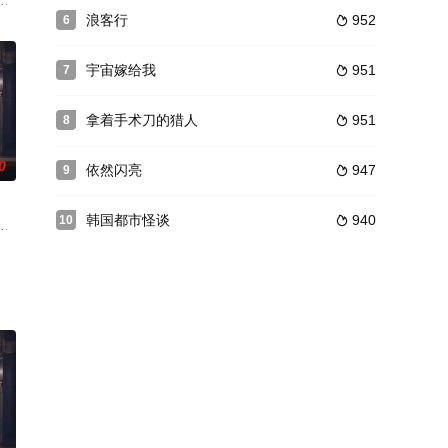
妙、无法抗拒的甜蜜诱惑。
，因不堪忍受检察机关的不正之风，进行内部告发，因而瞬间失去
述奇幻校园题材的浪漫爱情片，讲述意识到自己只是校园漫画中的配角的檀吴
浪客行
952
6

宇宙嫁给我
951
7

拿着手术刀的猎人
951
8

0
依然闪亮
947
9

韩国都市怪谈
940
10

告人有罪的大韩民国最佳强
心，却意外成为百姓的恩人，并被推崇为英雄，最终成长为真正的
被打上家庭崩溃烙印的一个孩子和面对冷酷的偏见和命运，重新找回自己人生