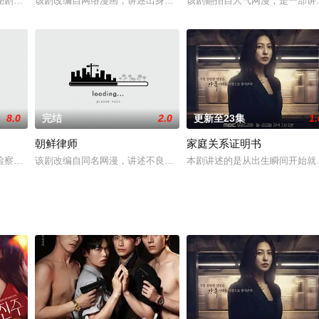
次助人为乐的事件中遇到了崔汉洁（孔侑），汉洁误认为恩赞是与坏人
秘剧。剧中，某所高中日复一日的生活中，学生们在做梦的瞬间陷入了陌生而奇
该剧改编自网络漫画，讲述出身名校拥有大好前途的出色律师赵德浩
该剧翻拍自人气网漫，是一部讲
8.0
完结
2.0
更新至23集
1.
朝鲜律师
家庭关系证明书
全孝盛则在剧中饰演高中生女鬼韩娜英（音）。该剧主要讲述一位具有
检察官成为死囚逃脱罪名的故事而展开，讲述了故事的主人公是一个未认证过被
该剧改编自同名网漫，讲述不良律师姜汉秀刻意诉讼、利用受害者的
本剧讲述的是从出生瞬间开始就