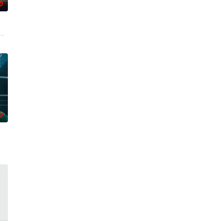
0
박
被打上家庭崩溃烙印的一个孩子和面对冷酷的偏见和命运，重新找回自己人生
0
作的南多凛，与在那里遇到
实挡住而受挫的二十几岁，像变成那样的大人的三十几岁的记者李