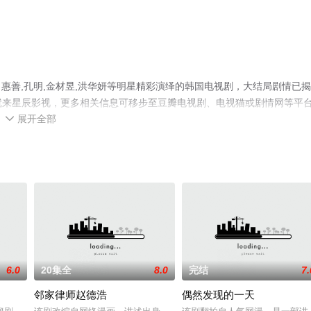
惠善,孔明,金材昱,洪华妍等明星精彩演绎的韩国电视剧，大结局剧情已
集就来星辰影视，更多相关信息可移步至豆瓣电视剧、电视猫或剧情网等平
展开全部

6.0
20集全
8.0
完结
7.
邻家律师赵德浩
偶然发现的一天