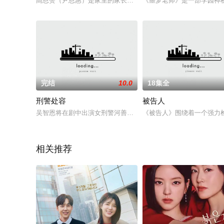
高恩赞（尹恩惠）是家里的家长，为了养家糊口女扮男装。在一
《噩梦老师》是一部学园神
完结
10.0
18集全
刑警处容
被告人
吴智恩将在剧中出演女刑警河善宇（音），而首次挑战电视剧的
《被告人》围绕着一个强力
相关推荐