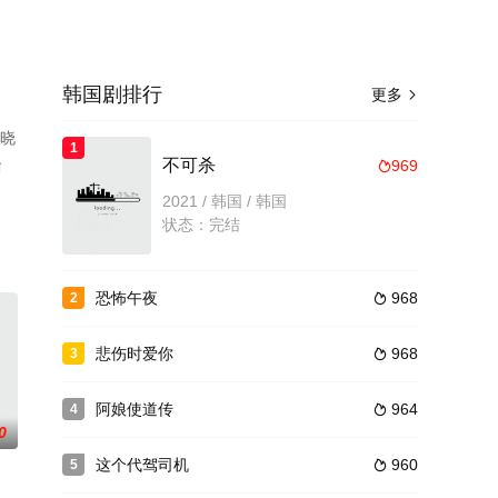
韩国剧排行
更多

揭晓
1
台
不可杀
969

2021 / 韩国 / 韩国
状态：完结
恐怖午夜
968
2

悲伤时爱你
968
3

阿娘使道传
964
4

0
这个代驾司机
960
5
