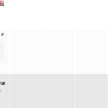
0
取住宅社区的储备基金，却意外揭开深藏的腐败真相。
王牌检察官发现只要轻轻一碰，就能让他们成为异常高效率的搭档，于是两人联
影评
爬虫
看