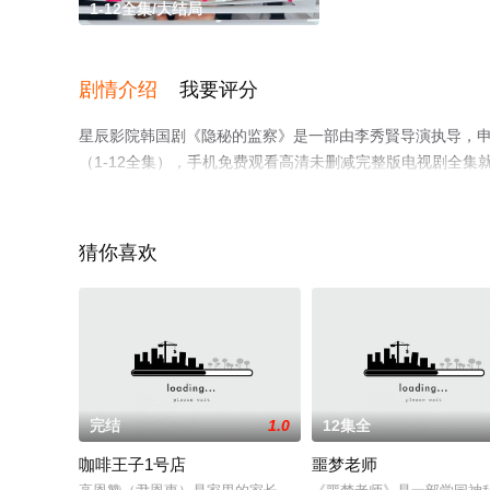
1-12全集/大结局
剧情介绍
我要评分
星辰影院韩国剧《隐秘的监察》是一部由李秀賢导演执导，申
（1-12全集），手机免费观看高清未删减完整版电视剧全
了解。
猜你喜欢
完结
1.0
12集全
咖啡王子1号店
噩梦老师