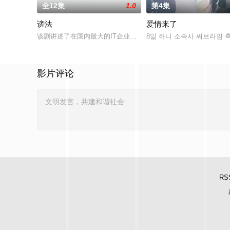
全12集
1.0
第4集
谤法
爱情来了
该剧讲述了在国内最大的IT企业里存在着一个恶神。唯一知道真
8일 하니 소속사 써브라임 측
影片评论
RS