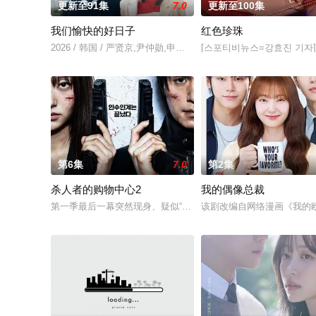
更新至91集
7.0
更新至100集
我们愉快的好日子
红色珍珠
2026 / 韩国 / 严贤京,尹仲勋,申正允,尹多英,金惠玉,鲜于在德,
[스포티비뉴스=강효진 기자]
第6集
7.0
第2集
杀人者的购物中心2
我的偶像总裁
第一季最后一幕突然现身、疑似“死而复生”的郑进湾（李栋旭 饰
该剧改编自网络漫画《我的