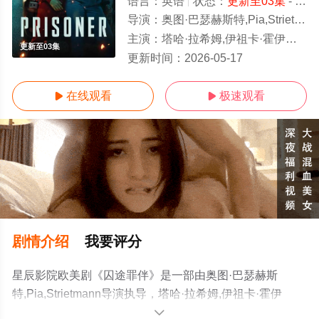
语言：
英语
状态：
更新至03集
- 免费在线观看
导演：
奥图·巴瑟赫斯特,Pia,Strietmann
主演：
塔哈·拉希姆,伊祖卡·霍伊尔,Jessica,Barker-Wren,丹尼尔·贝茨,芬恩·本
更新至03集
更新时间：
2026-05-17
在线观看
极速观看


剧情介绍
我要评分
星辰影院欧美剧《囚途罪伴》是一部由奥图·巴瑟赫斯
特,Pia,Strietmann导演执导，塔哈·拉希姆,伊祖卡·霍伊
尔,Jessica,Barker-Wren,丹尼尔·贝茨,芬恩·本尼特,乔丹·朗,
