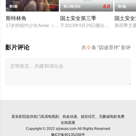
1.0
6.0
第8集
第12集完结
第4集
斯特林角
国土安全第三季
国土安全
17岁的纽约少女Annie（艾拉·鲁宾 饰）和双胞胎哥哥由养父
于2013年9月29日播出的《国土》第三季将
第四季主要
影片评论
共
0
条 “囚途罪伴” 影评
星辰影院
提供热门高清电视剧、热血动漫、搞笑综艺、无删减电影免费
在线观看
Copyright © 2022 sjzwsxs.com All Rights Reserved
豫ICP备90135208号