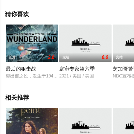
斯蒂文·埃尔德,Adil,Akram,埃迪·马森,凯瑟琳·麦克马克,劳里
·戴维森,肯·恩沃苏,莉奥妮·贝尼希,山姆·特劳顿,布莱恩·F·奥
猜你喜欢
博恩,优素福·凯尔科尔,安东·瓦朗西等明星精彩演绎的英国
电视剧，手机免费观看高清未删减完整版电视剧全集就来
星辰影视，更多相关信息可移步至豆瓣电视剧、电视猫或
剧情网等平台了解。
2.0
6.0
正片
完结
完结
最后的狙击战
庭审专家第六季
芝加哥警
突出部之役，发生于1944年12月16日到1945年1月25日，
2021 / 美国 / 美国
NBC宣
相关推荐