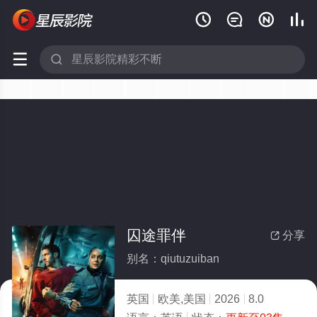






囚途罪伴
分享

别名：qiutuzuiban
英国
欧美,美国
2026
8.0