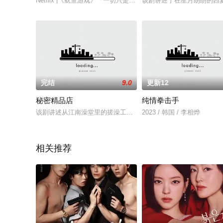
Netflix |《鱿鱼游戏》「一切只是一场游戏。」456 位参赛者
该剧讲述了在星月朗朗的西
完结
9.0
更新12
秘密精品店
纯情拳击手
该剧讲述从江南澡堂里的搓澡工到财阀DEO家女佣的Jenny张
2023 / 韩国 / 李相烨
相关推荐