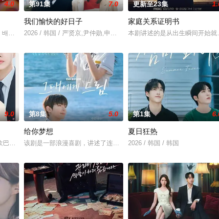
4.0
第91集
7.0
更新至23集
1.
我们愉快的好日子
家庭关系证明书
 배우 박진희가 본격 컴백 활동에 나선다. 7일 스포티비뉴스 취재에 따르면, 
2026 / 韩国 / 严贤京,尹仲勋,申正允,尹多英,金惠玉,鲜于在德,尹多
本剧讲述的是从出生瞬间开始就
9.0
第8集
5.0
第1集
6.
给你梦想
夏日狂热
）究竟藏身何方？他和郑智安（金慧峻 饰）将如何联手反击？一
欧巴是偶像》，是一部浪漫喜剧。讲述进入由前偶像兼CEO李灿领导的公司工
该剧是一部浪漫喜剧，讲述了连一个梦想都无所畏惧的十几岁，被现
2026 / 韩国 / 韩国