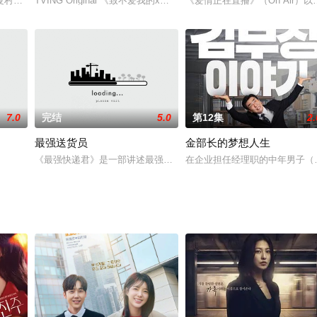
，456 亿元奖金赌上自己的命，玩小孩玩的游戏《鱿
夏村，失去记忆、沦落为冒失鬼的世界级时装设计师与明星厨师相遇后，经历成
TVING Original 《致不爱我的x》是一部保质期主义罗曼史电
《爱情正在直播》（On Air
7.0
完结
5.0
第12集
2.
最强送货员
金部长的梦想人生
，摇身变成财政界的密线，并手持国际都市开发这一金蛋，瞄准D
《最强快递君》是一部讲述最强快递君们的愉快痛快热血青春励志成
在企业担任经理职的中年男子（