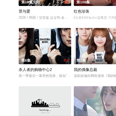
第10集完结
3.0
第100集
罪与爱
红色珍珠
2026 / 韩国 / 정명철,김성혁,金贤叙,정현웅
[스포티비뉴스=강효진 기자]
第6集
7.0
第2集
杀人者的购物中心2
我的偶像总裁
第一季最后一幕突然现身、疑似“死而复生”的郑进湾（李栋旭 饰
该剧改编自网络漫画《我的