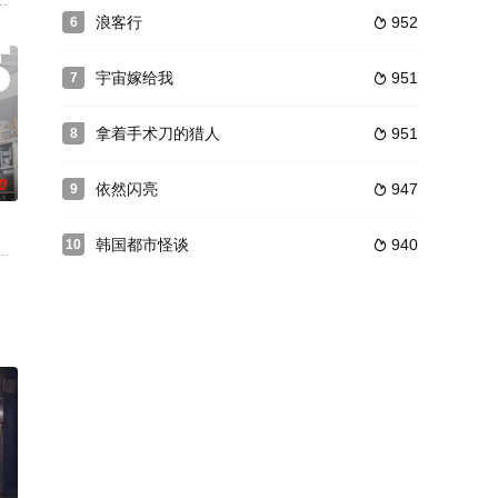
长、爱情与成功的治愈浪漫
视剧，讲述了自尊感为零、自爱为零的大学生作词家志
）以韩国SBC电视台为故事发生背景，主要讲述了发生在经纪人、当红艺人、电视
浪客行
952
6

宇宙嫁给我
951
7

拿着手术刀的猎人
951
8

0
依然闪亮
947
9

韩国都市怪谈
940
10

长记故事。
柳承龙 饰）意气风发，却在一夕之间跌落谷底。他踏上自我探索的旅程，重新