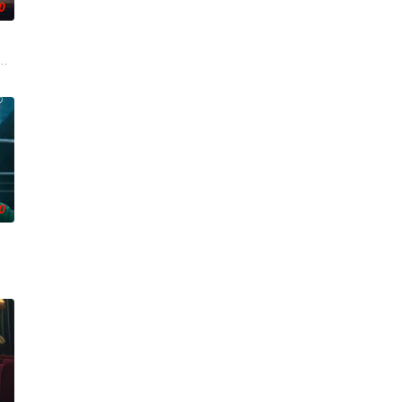
0
박
勋,文喜京,李商淑,郑孝彬,李家豪,郑永琡
被打上家庭崩溃烙印的一个孩子和面对冷酷的偏见和命运，重新找回自己人生
0
作的南多凛，与在那里遇到
实挡住而受挫的二十几岁，像变成那样的大人的三十几岁的记者李