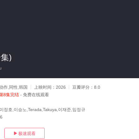
集)
u
动作,同性,韩国
上映时间：
2026
豆瓣评分：
8.0
第8集完结
- 免费在线观看
정호,이승노,Terada,Takuya,이재준,임정규
26
极速观看
