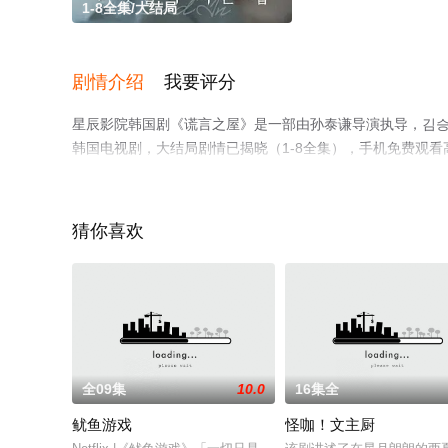
1-8全集/大结局
剧情介绍
我要评分
星辰影院韩国剧《谎言之屋》是一部由孙泰谦导演执导，김승법,김경
韩国电视剧，大结局剧情已揭晓（1-8全集），手机免费观
视剧、电视猫或剧情网等平台了解。
猜你喜欢
全09集
10.0
16集全
鱿鱼游戏
怪咖！文主厨