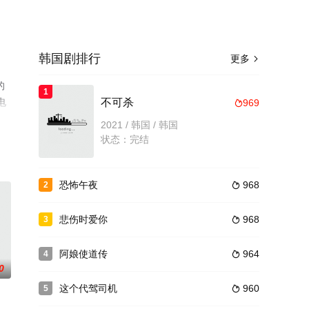
韩国剧排行
更多

的
1
电
不可杀
969

2021 / 韩国 / 韩国
状态：完结
恐怖午夜
968
2

悲伤时爱你
968
3

阿娘使道传
964
4

0
这个代驾司机
960
5
