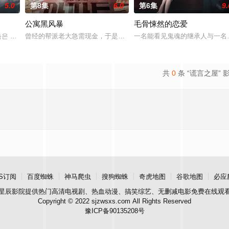
5.0
第8集
6.0
第6集
9.
公寓黑风暴
毛骨悚然的恋爱
实情况的人是一名少女和一个记者。拥有强力神技的少女和透彻正义
은 OSEN에 “하니가 KBS2 새 주말 드라마 ‘사랑이 온다’ 출연을 검토
曾经的帮派老大急需现金，于是和有志成为律师的同伴合作，打算窃
一名能看见鬼魂的继承人与一名
共
0
条 “谎言之屋” 
S订阅
百度蜘蛛
神马爬虫
搜狗蜘蛛
奇虎地图
谷歌地图
必应
星辰影院
提供热门高清电视剧、热血动漫、搞笑综艺、无删减电影免费在线观
Copyright © 2022 sjzwsxs.com All Rights Reserved
豫ICP备90135208号