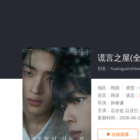
谎言之屋(全
别名：huangyanzhiw
地区：
韩国
类型：
语言：
韩语
状态：
导演：
孙泰谦
主演：
김승법,김경민,이
更新时间：
2026-06-
在线观看
