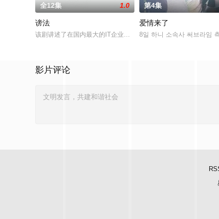
全12集
1.0
第4集
谤法
爱情来了
该剧讲述了在国内最大的IT企业里存在着一个恶神。唯一知道真
8일 하니 소속사 써브라임 측
影片评论
RS