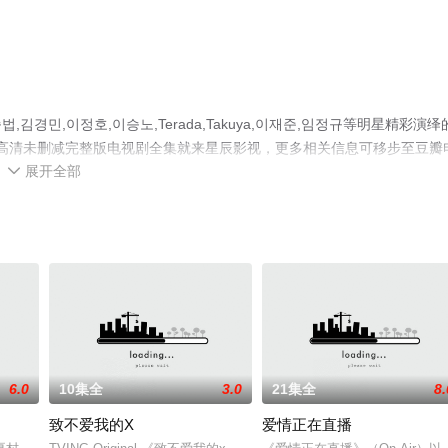
민,이정호,이승노,Terada,Takuya,이재준,임정규等明星精彩演绎
看高清未删减完整版电视剧全集就来星辰影视，更多相关信息可移步至豆瓣
展开全部

6.0
10集全
3.0
21集全
8.
致不爱我的X
爱情正在直播