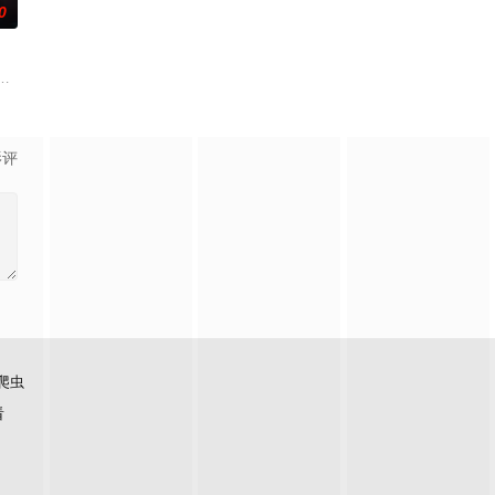
0
取住宅社区的储备基金，却意外揭开深藏的腐败真相。
王牌检察官发现只要轻轻一碰，就能让他们成为异常高效率的搭档，于是两人联
影评
爬虫
看